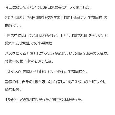
今回は貸し切りバスで比叡山延暦寺に行って来ました。
2024
年
9
月
25
日（晴れ）校外学習「比叡山延暦寺と坐禅体験」の
感想です。
「世の中には山てふ山は多かれど、山とは比叡の御山をぞいふ」と
歌われた比叡山での坐禅体験。
バスを降りると凛とした空気感が心地よい。延暦寺東塔の大講堂、
修復中の根本中堂を巡った後、
「身·息·心」を調える「止観」という修行、坐禅体験へ。
静寂の中、自身の「息を吸い吐く」音しか聞こえないひと時は不思
議な時間。
15
分という短い時間だったが貴重な体験だった。