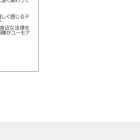
は深く関わって
難しく感じるテ
。
に身近な法律を
師陣がユーモア