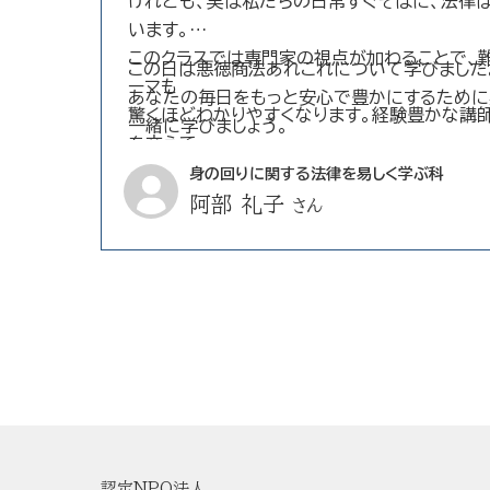
けれども、実は私たちの日常すぐそばに、法律
います。
このクラスでは専門家の視点が加わることで、
この日は悪徳商法あれこれについて学びました
ーマも
あなたの毎日をもっと安心で豊かにするため
驚くほどわかりやすくなります。経験豊かな講
一緒に学びましょう。
を交えて
語り受講生は自然と引き込まれていきます。
身の回りに関する法律を易しく学ぶ科
阿部 礼子
さん
認定NPO法人